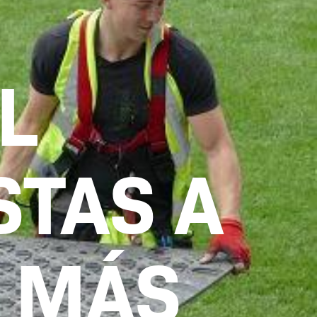
L
STAS A
 MÁS