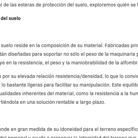
l de las esteras de protección del suelo, exploremos quién se
 del suelo
l suelo reside en la composición de su material. Fabricadas pr
án diseñadas para soportar no sólo el peso de la maquinaria 
ye en la resistencia, el peso y la maniobrabilidad de la alfombr
o por su elevada relación resistencia/densidad, lo que lo conv
lo bastante ligeras para facilitar su manipulación. Este equilib
cualidades inherentes del material, como la resistencia a la hu
irtiéndola en una solución rentable a largo plazo.
ende en gran medida de su idoneidad para el terreno específic
del personal y ayuda a preservar la integridad del terreno que