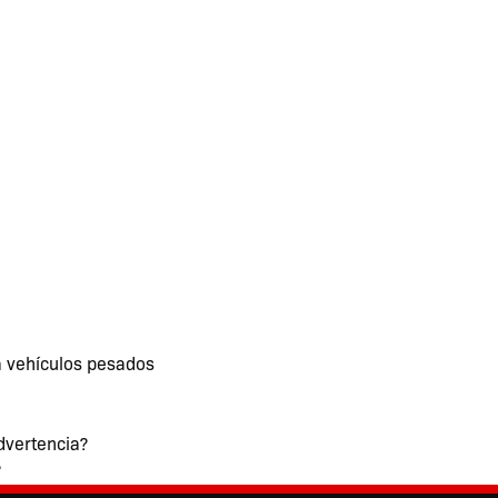
a vehículos pesados
advertencia?
?